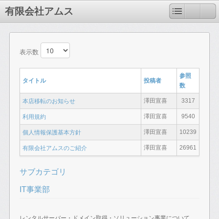
有限会社アムス
表示数
参照
タイトル
投稿者
数
澤田宣喜
3317
本店移転のお知らせ
澤田宣喜
9540
利用規約
澤田宣喜
10239
個人情報保護基本方針
澤田宣喜
26961
有限会社アムスのご紹介
サブカテゴリ
IT事業部
レンタルサーバー・ドメイン取得・ソリューション事業について